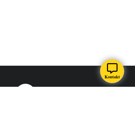
Kontakt
Södertörns högskola är ett lärosäte i Stockholm som utbildar,
forskar och samverkar för en hållbar samhällsutveckling.