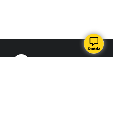
Kontakt
Södertörns högskola är ett lärosäte i Stockholm som utbildar,
forskar och samverkar för en hållbar samhällsutveckling.
SÖDERTÖRNS HÖGSKOLA
Alfred Nobels allé 7 Flemingsberg