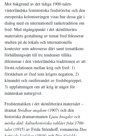
Mot bakgrund av det tidiga 1900-talets
västerländska feministiska fredsrörelse och den
europeiska koloniseringen visas hur dessa går i
dialog med en internationell tanketradition om
fred. Med utgångspunkt i det skönlitterära
materialets gestaltning av temat fred fokuserar
studien på de lokala och internationella
kontexter som adresseras däri samt tematikens
förhållningssätt till tre tendenser tillika
dilemman i den västerländska traditionen av att
förstå relationen mellan krig och fred: 1)
förståelsen av fred som krigets negation, 2)
könandet och rasifierandet av fredsbegreppet,
3) uppfattningen om att krig är något för
människan naturgivet.
Fredstematiken i det skönlitterära materialet –
dramat
Stridbar ungdom
(1907) och den
historiska dramaromanen
Ljusa bragder och
mörka dåd: kulturhistoriska tablåer från 1700-
talet
(1915) av Frida Stéenhoff, romanerna
Den
befriade kärleken
(1918) och
Den förödda