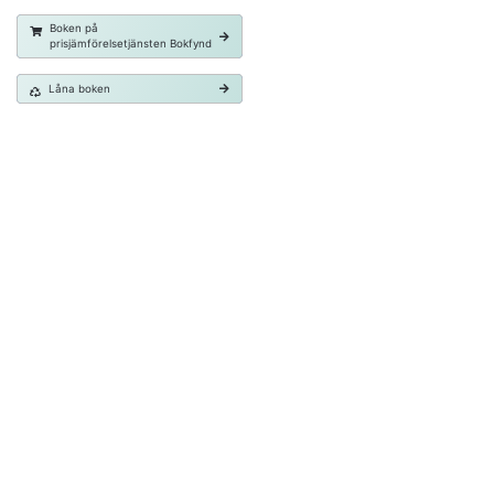
Boken på
prisjämförelsetjänsten Bokfynd
Låna boken