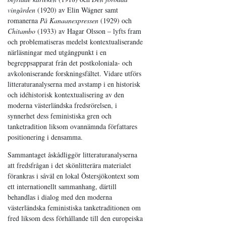
vingården
(1920) av Elin Wägner samt
romanerna
På Kanaanexpressen
(1929) och
Chitambo
(1933) av Hagar Olsson – lyfts fram
och problematiseras medelst kontextualiserande
närläsningar med utgångpunkt i en
begreppsapparat från det postkoloniala- och
avkoloniserande forskningsfältet. Vidare utförs
litteraturanalyserna med avstamp i en historisk
och idéhistorisk kontextualisering av den
moderna västerländska fredsrörelsen, i
synnerhet dess feministiska gren och
tanketradition liksom ovannämnda författares
positionering i densamma.
Sammantaget åskådliggör litteraturanalyserna
att fredsfrågan i det skönlitterära materialet
förankras i såväl en lokal Östersjökontext som
ett internationellt sammanhang, därtill
behandlas i dialog med den moderna
västerländska feministiska tanketraditionen om
fred liksom dess förhållande till den europeiska