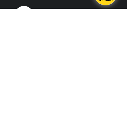
Södertörns högskola är ett lärosäte i Stockholm som utbildar,
forskar och samverkar för en hållbar samhällsutveckling.
SÖDERTÖRNS HÖGSKOLA
Alfred Nobels allé 7 Flemingsberg
Postadress
141 89 Huddinge
Telefon
08-608 40 00
E-post
info@sh.se
Kontakt