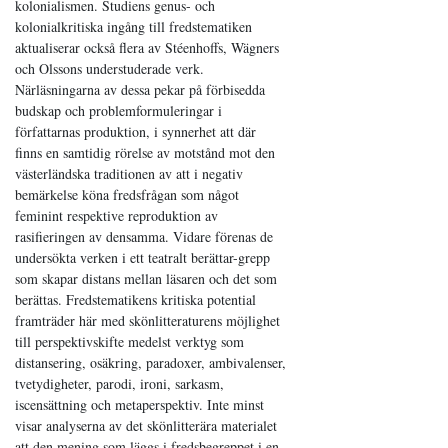
kolonialismen. Studiens genus- och
kolonialkritiska ingång till fredstematiken
aktualiserar också flera av Stéenhoffs, Wägners
och Olssons understuderade verk.
Närläsningarna av dessa pekar på förbisedda
budskap och problemformuleringar i
författarnas produktion, i synnerhet att där
finns en samtidig rörelse av motstånd mot den
västerländska traditionen av att i negativ
bemärkelse köna fredsfrågan som något
feminint respektive reproduktion av
rasifieringen av densamma. Vidare förenas de
undersökta verken i ett teatralt berättar-grepp
som skapar distans mellan läsaren och det som
berättas. Fredstematikens kritiska potential
framträder här med skönlitteraturens möjlighet
till perspektivskifte medelst verktyg som
distansering, osäkring, paradoxer, ambivalenser,
tvetydigheter, parodi, ironi, sarkasm,
iscensättning och metaperspektiv. Inte minst
visar analyserna av det skönlitterära materialet
att den mening som läggs i fredsbegreppet i en