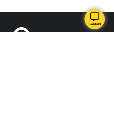
Kontakt
Södertörns högskola är ett lärosäte i Stockholm som utbildar,
forskar och samverkar för en hållbar samhällsutveckling.
SÖDERTÖRNS HÖGSKOLA
Alfred Nobels allé 7 Flemingsberg
Postadress
141 89 Huddinge
Telefon
08-608 40 00